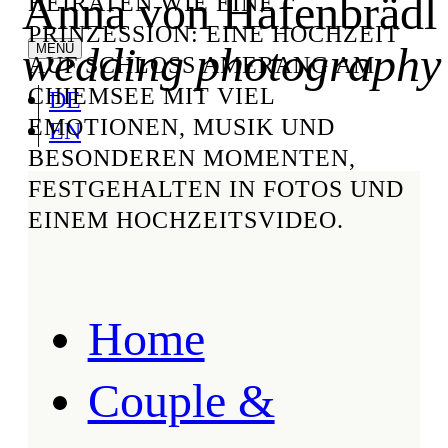
Anna von Hafenbrädl
HEIRATEN WIE EINE
PRINZESSION: EINE HOCHZEIT
wedding photography
AUF SCHLOSS AMERANG AM
CHIEMSEE MIT VIEL
DE
EMOTIONEN, MUSIK UND
EN
BESONDEREN MOMENTEN,
FESTGEHALTEN IN FOTOS UND
EINEM HOCHZEITSVIDEO.
Home
Couple &