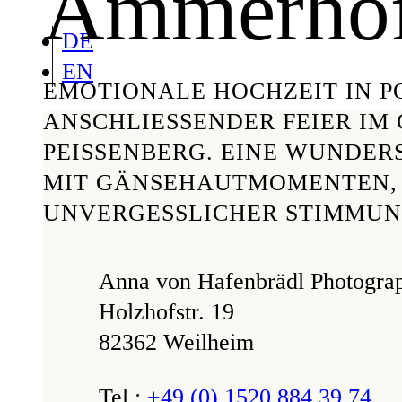
Ammerho
DE
EN
EMOTIONALE HOCHZEIT IN P
ANSCHLIESSENDER FEIER IM 
EISSENBERG. EINE WUNDERSC
T GÄNSEHAUTMOMENTEN, GE
VERGESSLICHER STIMMUNG.
Anna von Hafenbrädl Photogra
Holzhofstr. 19
82362 Weilheim
Tel.:
+49 (0) 1520 884 39 74