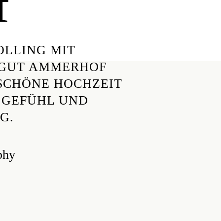
f
OLLING MIT
GUT AMMERHOF P
HÖNE HOCHZEIT MI
FÜHL UND UN
phy