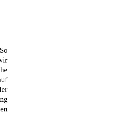
 So
wir
che
auf
der
ing
gen