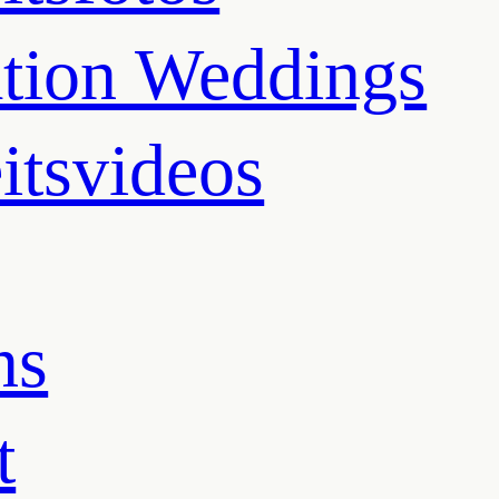
ation Weddings
itsvideos
ns
t