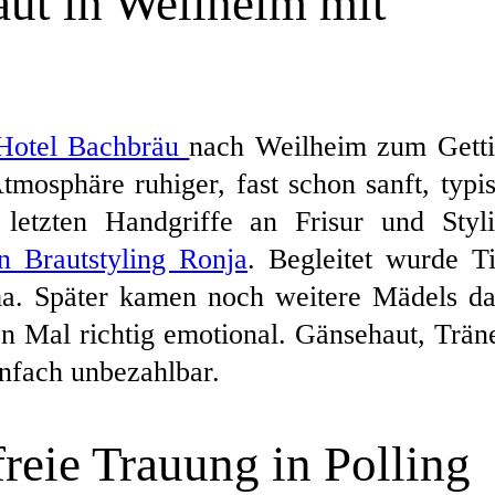
aut in Weilheim mit
Hotel Bachbräu
nach Weilheim zum Gett
mosphäre ruhiger, fast schon sanft, typi
 letzten Handgriffe an Frisur und Styl
n Brautstyling Ronja
. Begleitet wurde T
ma. Später kamen noch weitere Mädels d
n Mal richtig emotional. Gänsehaut, Trän
nfach unbezahlbar.
reie Trauung in Polling