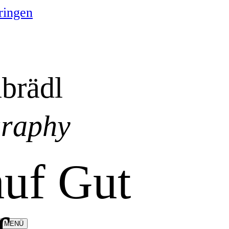
ringen
brädl
graphy
auf Gut