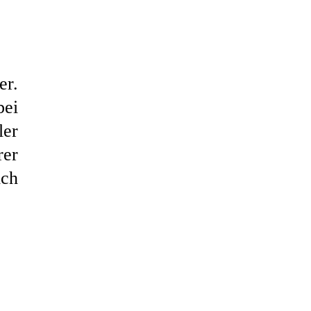
er.
bei
ler
rer
ich