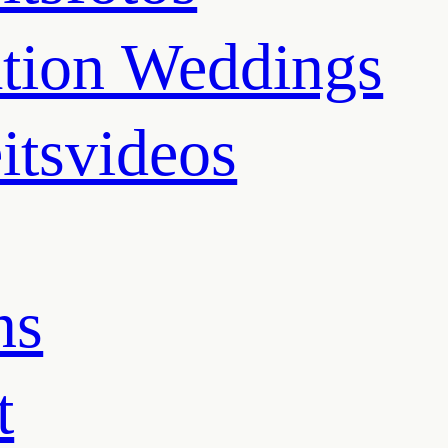
ation Weddings
itsvideos
ns
t