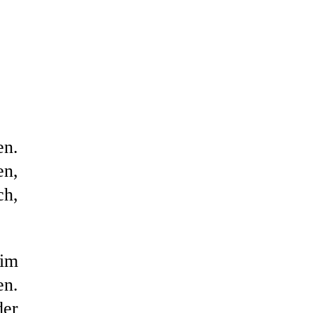
en.
en,
ch,
 im
en.
der