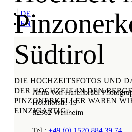
Pinzonerke
DE
EN
Südtirol
DIE HOCHZEITSFOTOS UND D
DER HOCHZEIT IN DEN BERG
Anna von Hafenbrädl Photogra
PINZONERKELLER WAREN WI
Holzhofstr. 19
EINZIGARTIG...
82362 Weilheim
Tel.:
+49 (0) 1520 884 39 74