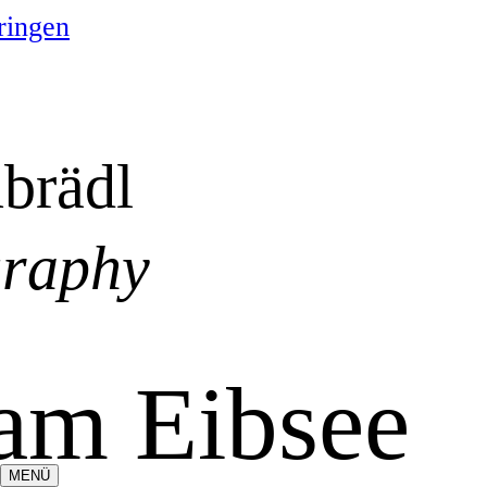
ringen
brädl
graphy
 am Eibsee