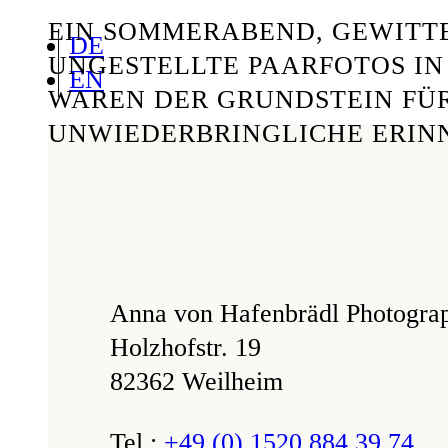
EIN SOMMERABEND, GEWIT
DE
UNGESTELLTE PAARFOTOS IN
EN
WAREN DER GRUNDSTEIN FÜ
UNWIEDERBRINGLICHE ERIN
Anna von Hafenbrädl Photogra
Holzhofstr. 19
82362 Weilheim
Tel.:
+49 (0) 1520 884 39 74