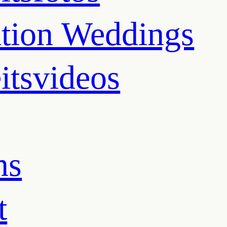
ation Weddings
itsvideos
ns
t